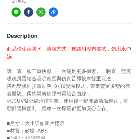
SHARE
Description
商品僅生活防水，清潔方式，建議用溼布擦拭，勿用水沖
洗
吸、震、舔三重快感，一次滿足更多探索。「吻喜」雙震
吸吮跳蛋結合吸吮蜜豆與仿真舌舔按摩雙重玩法，
搭配雙蛋同步震動與10×10變頻模式，帶來豐富多變的節
奏體驗。柔軟親膚矽膠材質貼合曲線，
外加UV紫外線清潔功能，使用後一鍵開啟清潔模式，兼
顧舒適與便利，讓每一次探索都更加安心自在。
■尺寸：大小詳如圖片標示
■材質：矽膠+ABS
■功能：10段變頻