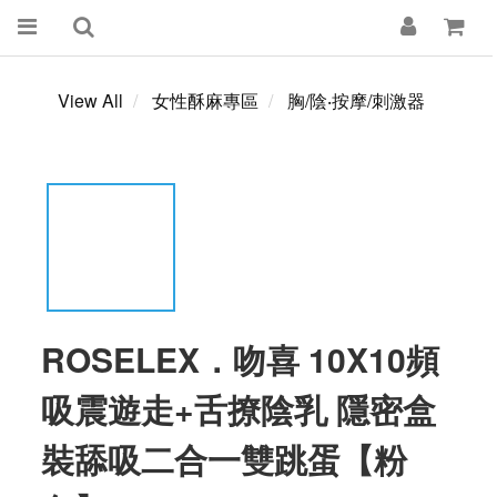
View All
女性酥麻專區
胸/陰‧按摩/刺激器
ROSELEX．吻喜 10X10頻
吸震遊走+舌撩陰乳 隱密盒
裝舔吸二合一雙跳蛋【粉