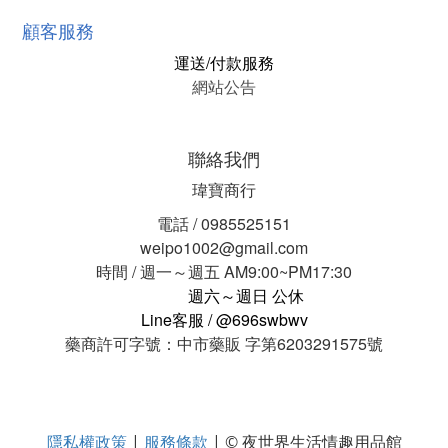
顧客服務
運送/付款服務
網站公告
聯絡我們
瑋寶商行
電話 / 0985525151
weipo1002@gmail.com
時間 / 週一～週五 AM9:00~PM17:30
週六～週日 公休
Line客服 / @696swbwv
藥商許可字號：中市藥販 字第6203291575號
隱私權政策
服務條款
|
| © 夜世界生活情趣用品館