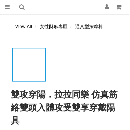
View All
女性酥麻專區
逼真型按摩棒
雙攻穿陽．拉拉同樂 仿真筋
絡雙頭入體攻受雙享穿戴陽
具