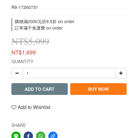
R9-17260731
購物滿2000元折9.5折 on order
訂單滿千免運費 on order
NT$5,099
NT$1,699
QUANTITY
ADD TO CART
BUY NOW
Add to Wishlist
SHARE