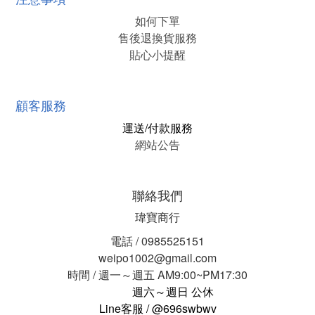
如何下單
售後退換貨服務
貼心小提醒
顧客服務
運送/付款服務
網站公告
聯絡我們
瑋寶商行
電話 / 0985525151
weipo1002@gmail.com
時間 / 週一～週五 AM9:00~PM17:30
週六～週日 公休
Line客服 / @696swbwv